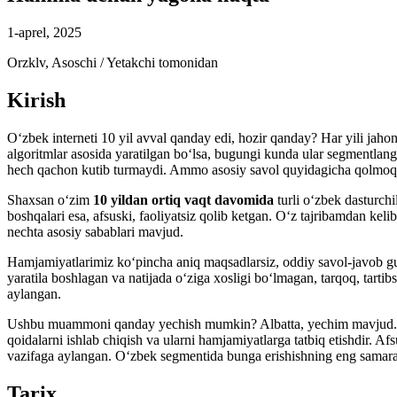
1-aprel, 2025
Orzklv
,
Asoschi / Yetakchi
tomonidan
Kirish
O‘zbek interneti 10 yil avval qanday edi, hozir qanday? Har yili jahon
algoritmlar asosida yaratilgan bo‘lsa, bugungi kunda ular segmentla
hech qachon kutib turmaydi. Ammo asosiy savol quyidagicha qolmoqda:
Shaxsan o‘zim
10 yildan ortiq vaqt davomida
turli o‘zbek dasturch
boshqalari esa, afsuski, faoliyatsiz qolib ketgan. O‘z tajribamdan kel
nechta asosiy sabablari mavjud.
Hamjamiyatlarimiz ko‘pincha aniq maqsadlarsiz, oddiy savol-javob gur
yaratila boshlagan va natijada o‘ziga xosligi bo‘lmagan, tarqoq, tart
aylangan.
Ushbu muammoni qanday yechish mumkin? Albatta, yechim mavjud. Biroq,
qoidalarni ishlab chiqish va ularni hamjamiyatlarga tatbiq etishdir. A
vazifaga aylangan. O‘zbek segmentida bunga erishishning eng samarali us
Tarix