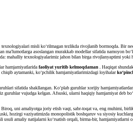
 texnologiyalari misli ko‘rilmagan tezlikda rivojlanib bormoqda. Bir nec
ngan ma'lumotlarga asoslangan murakkab modellar sifatida namoyon bo‘
 mahalliy texnologiyalarimiz jahon bilan birga rivojlanyaptimi yoki 
ilar hamjamiyatlarida
faoliyat yuritib kelmoqdaman
. Haqiqat shundaki
ib chiqib aytamanki, ko‘pchilik hamjamiyatlarimizdagi loyihalar
ko‘pinc
uhlari sifatida shakllangan. Ko‘plab guruhlar xorijiy hamjamiyatlardan
ibsiz guruhlar vujudga kelgan. Afsuski, ularni haqiqiy hamjamiyat deb b
 uni amaliyotga joriy etish vaqt, sabr-toqat va, eng muhimi, birlikni 
fsuski, hozirgi vaziyatimizda monopolistik boshqaruv va siyosiy kuchlarg
uli amaliy natijalarni ko‘rsatish orqali, birma-bir, hamjamiyatlarni o‘z