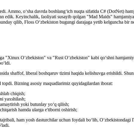
 edi. Ammo, o‘sha davrda boshlang‘ich nuqta sifatida C# (DotNet) hamja
n edik. Keyinchalik, faoliyati susayib qolgan "Mad Maids" hamjamiyat
nday qilib, Floss O‘zbekiston bugungi darajaga yetib kelguncha bir ne
 unga "Xinux O‘zbekiston" va "Rust O‘zbekiston" kabi qo‘shni hamjamiyat
o‘ldi.
asida shaffof, liberal boshqaruv tizimi haqida kelishuvga erishildi. Shu
l topdi. Bizning asosiy maqsadlarimiz quyidagilardan iborat:
shlab chiqish;
ni yaxshilash;
maytirish yoki butunlay yo‘q qilish;
hiqarish hamda ularga e'tiborni oshirish;
jribali, ham yosh dasturchilar uchun foydali bo‘lib, O‘zbekistondagi IT
ladi.