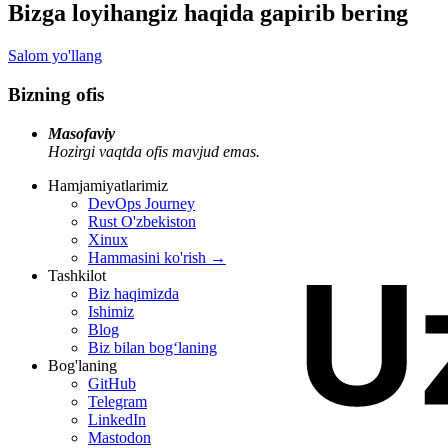
Bizga loyihangiz haqida gapirib bering
Salom yo'llang
Bizning ofis
Masofaviy
Hozirgi vaqtda ofis mavjud emas.
Hamjamiyatlarimiz
DevOps Journey
Rust O'zbekiston
Xinux
Hammasini ko'rish
→
Tashkilot
Biz haqimizda
Ishimiz
Blog
Biz bilan bogʻlaning
Bog'laning
GitHub
Telegram
LinkedIn
Mastodon