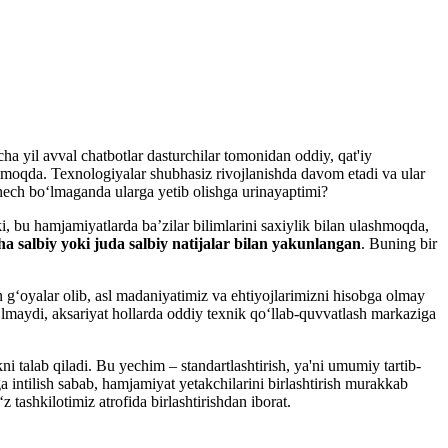
ha yil avval chatbotlar dasturchilar tomonidan oddiy, qat'iy
lmoqda. Texnologiyalar shubhasiz rivojlanishda davom etadi va ular
hech bo‘lmaganda ularga yetib olishga urinayaptimi?
, bu hamjamiyatlarda ba’zilar bilimlarini saxiylik bilan ulashmoqda,
ha salbiy yoki juda salbiy natijalar bilan yakunlangan
. Buning bir
 g‘oyalar olib, asl madaniyatimiz va ehtiyojlarimizni hisobga olmay
o‘lmaydi, aksariyat hollarda oddiy texnik qo‘llab-quvvatlash markaziga
talab qiladi. Bu yechim – standartlashtirish, ya'ni umumiy tartib-
a intilish sabab, hamjamiyat yetakchilarini birlashtirish murakkab
 tashkilotimiz atrofida birlashtirishdan iborat.