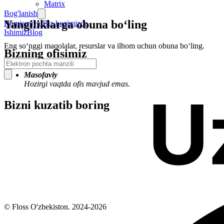
Matrix
Bog'lanish
Yangiliklarga obuna bo‘ling
Hamjamiyat
Biz haqimizda
Ishimiz
Blog
Eng so‘nggi maqolalar, resurslar va ilhom uchun obuna bo‘ling.
Bizning ofisimiz
Masofaviy
Hozirgi vaqtda ofis mavjud emas.
Bizni kuzatib boring
© Floss O'zbekiston. 2024-
2026