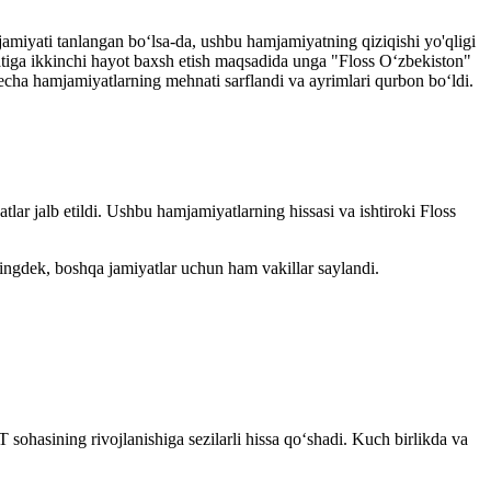
miyati tanlangan bo‘lsa-da, ushbu hamjamiyatning qiziqishi yo'qligi
iga ikkinchi hayot baxsh etish maqsadida unga "Floss O‘zbekiston"
cha hamjamiyatlarning mehnati sarflandi va ayrimlari qurbon bo‘ldi.
lar jalb etildi. Ushbu hamjamiyatlarning hissasi va ishtiroki Floss
ningdek, boshqa jamiyatlar uchun ham vakillar saylandi.
 sohasining rivojlanishiga sezilarli hissa qo‘shadi. Kuch birlikda va