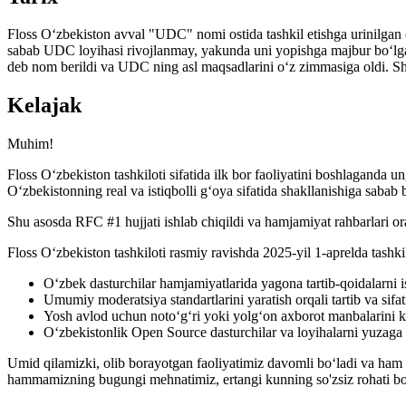
Floss O‘zbekiston avval "UDC" nomi ostida tashkil etishga urinilgan
sabab UDC loyihasi rivojlanmay, yakunda uni yopishga majbur bo‘lga
deb nom berildi va UDC ning asl maqsadlarini o‘z zimmasiga oldi. Shu
Kelajak
Muhim!
Floss O‘zbekiston tashkiloti sifatida ilk bor faoliyatini boshlaganda
O‘zbekistonning real va istiqbolli g‘oya sifatida shakllanishiga sabab b
Shu asosda RFC #1 hujjati ishlab chiqildi va hamjamiyat rahbarlari or
Floss O‘zbekiston tashkiloti rasmiy ravishda 2025-yil 1-aprelda tashki
O‘zbek dasturchilar hamjamiyatlarida yagona tartib-qoidalarni i
Umumiy moderatsiya standartlarini yaratish orqali tartib va sifat
Yosh avlod uchun noto‘g‘ri yoki yolg‘on axborot manbalarini ka
O‘zbekistonlik Open Source dasturchilar va loyihalarni yuzaga c
Umid qilamizki, olib borayotgan faoliyatimiz davomli bo‘ladi va ham ta
hammamizning bugungi mehnatimiz, ertangi kunning so'zsiz rohati bo'