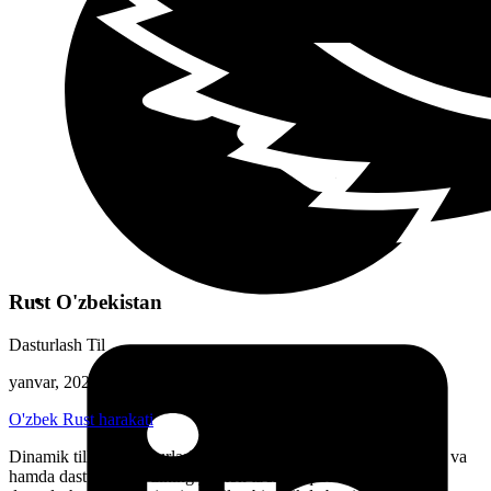
Rust O'zbekistan
Dasturlash Til
yanvar, 2023
O'zbek Rust harakati
Dinamik tillar va dasturlash uslubiyati yetarli darajada dasturchi va
hamda dasturlarda o'zining yomon ta'sirini qoldirdi, ammo Rust