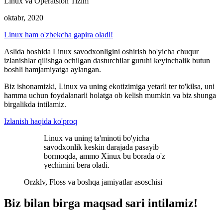
Linux va Operatsion Tizim
oktabr, 2020
Linux ham o'zbekcha gapira oladi!
Aslida boshida Linux savodxonligini oshirish bo'yicha chuqur
izlanishlar qilishga ochilgan dasturchilar guruhi keyinchalik butun
boshli hamjamiyatga aylangan.
Biz ishonamizki, Linux va uning ekotizimiga yetarli ter to'kilsa, uni
hamma uchun foydalanarli holatga ob kelish mumkin va biz shunga
birgalikda intilamiz.
Izlanish haqida ko'proq
Linux va uning ta'minoti bo'yicha
savodxonlik keskin darajada pasayib
bormoqda, ammo Xinux bu borada o'z
yechimini bera oladi.
Orzklv
,
Floss va boshqa jamiyatlar asoschisi
Biz bilan birga maqsad sari intilamiz!