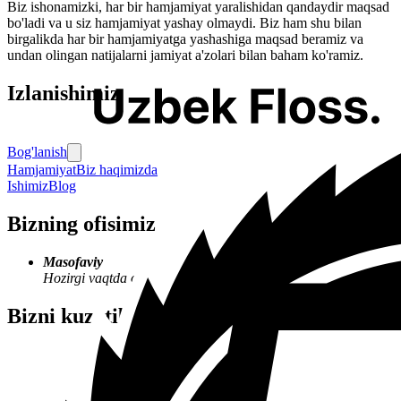
Biz ishonamizki, har bir hamjamiyat yaralishidan qandaydir maqsad
bo'ladi va u siz hamjamiyat yashay olmaydi. Biz ham shu bilan
birgalikda har bir hamjamiyatga yashashiga maqsad beramiz va
undan olingan natijalarni jamiyat a'zolari bilan baham ko'ramiz.
Izlanishimiz
Bog'lanish
Hamjamiyat
Biz haqimizda
Ishimiz
Blog
Bizning ofisimiz
Masofaviy
Hozirgi vaqtda ofis mavjud emas.
Bizni kuzatib boring