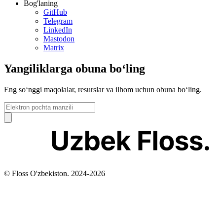
Bog'laning
GitHub
Telegram
LinkedIn
Mastodon
Matrix
Yangiliklarga obuna bo‘ling
Eng so‘nggi maqolalar, resurslar va ilhom uchun obuna bo‘ling.
© Floss O'zbekiston. 2024-
2026