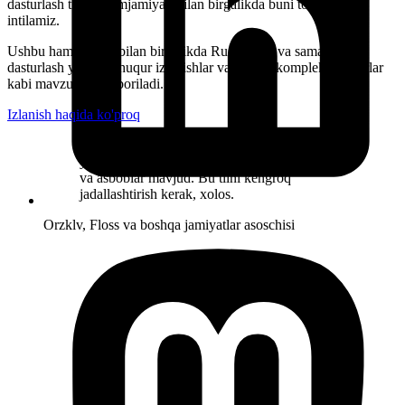
dasturlash tili va hamjamiyati bilan birgalikda buni to'g'irlashga
intilamiz.
Ushbu hamjamiyat bilan birgalikda Rust da tez va samarali
dasturlash yozish, chuqur izlanishlar va hamda kompleks dasturlar
kabi mavzular olib boriladi.
Izlanish haqida ko'proq
Rustda biron dasturni muvaffaqiyatli
yozish uchun deyarli hamma kerakli dastur
va asboblar mavjud. Bu tilni kengroq
jadallashtirish kerak, xolos.
Orzklv
,
Floss va boshqa jamiyatlar asoschisi