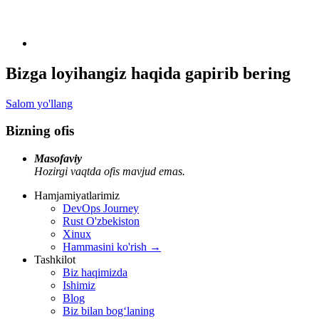
Bizga loyihangiz haqida gapirib bering
Salom yo'llang
Bizning ofis
Masofaviy
Hozirgi vaqtda ofis mavjud emas.
Hamjamiyatlarimiz
DevOps Journey
Rust O'zbekiston
Xinux
Hammasini ko'rish
→
Tashkilot
Biz haqimizda
Ishimiz
Blog
Biz bilan bogʻlaning